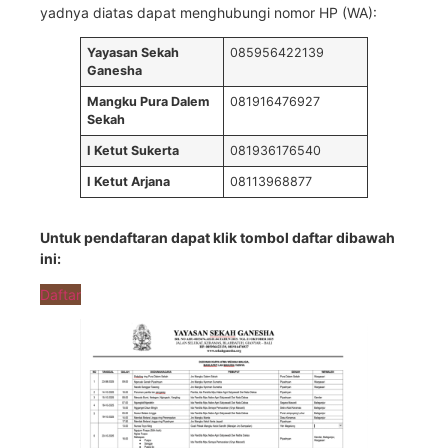
yadnya diatas dapat menghubungi nomor HP (WA):
Yayasan Sekah
085956422139
Ganesha
Mangku Pura Dalem
081916476927
Sekah
I Ketut Sukerta
081936176540
I Ketut Arjana
08113968877
Untuk pendaftaran dapat klik tombol daftar dibawah
ini:
Daftar