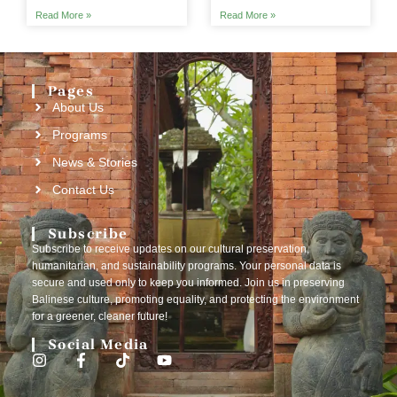
Read More »
Read More »
Pages
About Us
Programs
News & Stories
Contact Us
Subscribe
Subscribe to receive updates on our cultural preservation,
humanitarian, and sustainability programs. Your personal data is
secure and used only to keep you informed. Join us in preserving
Balinese culture, promoting equality, and protecting the environment
for a greener, cleaner future!
Social Media