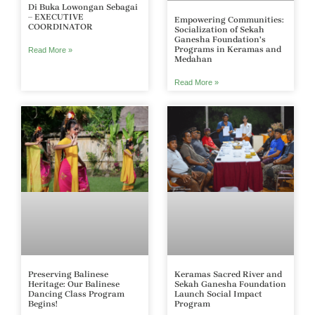
Di Buka Lowongan Sebagai
– EXECUTIVE
Empowering Communities:
COORDINATOR
Socialization of Sekah
Ganesha Foundation’s
Programs in Keramas and
Read More »
Medahan
Read More »
Preserving Balinese
Keramas Sacred River and
Heritage: Our Balinese
Sekah Ganesha Foundation
Dancing Class Program
Launch Social Impact
Begins!
Program